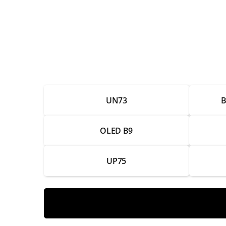
Настройка каналов
Замена Wi-Fi модуля
Замена экрана
Замена разъемов HDMI
UN73
B
Замена разъемов питания
Замена пульта
OLED B9
Замена подсветки
UP75
Замена платы управления
Замена матрицы
Замена корпуса