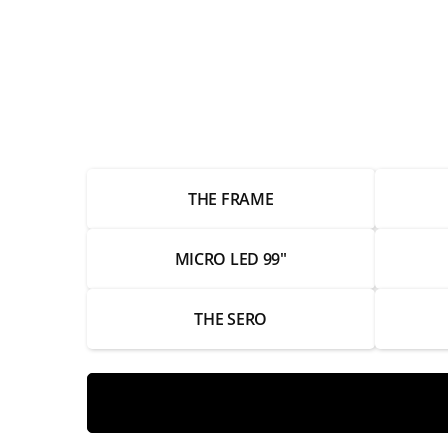
Настройка каналов
Замена Wi-Fi модуля
Замена экрана
Замена разъемов HDMI
THE FRAME
Замена разъемов питания
Замена пульта
MICRO LED 99"
Замена подсветки
THE SERO
Замена платы управления
Замена матрицы
Замена корпуса