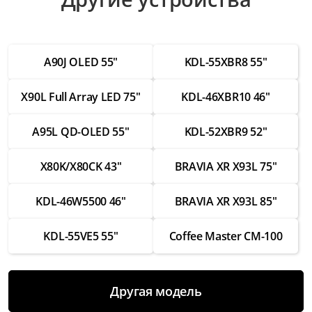
Ремонт видеопроцессора
от 4 500 ₽
A90J OLED 55"
KDL-55XBR8 55"
Ремонт блока питания
от 3 500 ₽
X90L Full Array LED 75"
KDL-46XBR10 46"
Прошивка
от 3 000 ₽
A95L QD-OLED 55"
KDL-52XBR9 52"
Настройка каналов
X80K/X80CK 43"
BRAVIA XR X93L 75"
от 2 500 ₽
Замена Wi-Fi модуля
KDL-46W5500 46"
BRAVIA XR X93L 85"
от 3 500 ₽
KDL-55VE5 55"
Coffee Master CM-100
Замена экрана
от 8 000 ₽
Замена разъемов HDMI
Другая модель
от 3 500 ₽