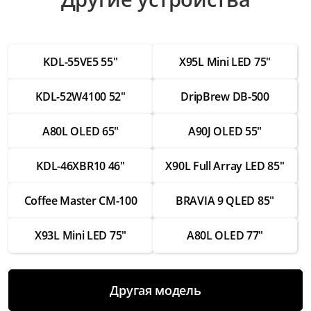
Ремонт видеопроцессора
от 4 500 ₽
KDL-55VE5 55"
X95L Mini LED 75"
Ремонт блока питания
от 3 500 ₽
KDL-52W4100 52"
DripBrew DB-500
Прошивка
от 3 000 ₽
A80L OLED 65"
A90J OLED 55"
Настройка каналов
KDL-46XBR10 46"
X90L Full Array LED 85"
от 2 500 ₽
Замена Wi-Fi модуля
Coffee Master CM-100
BRAVIA 9 QLED 85"
от 3 500 ₽
X93L Mini LED 75"
A80L OLED 77"
Замена экрана
от 8 000 ₽
Замена разъемов HDMI
Другая модель
от 3 500 ₽