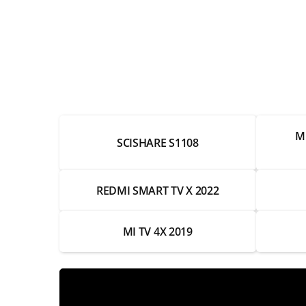
Настройка каналов
Замена Wi-Fi модуля
Замена экрана
Замена разъемов HDMI
M
Замена разъемов питания
SCISHARE S1108
Замена пульта
REDMI SMART TV X 2022
Замена подсветки
Замена платы управления
MI TV 4X 2019
Замена матрицы
Замена корпуса