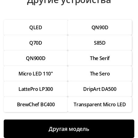
Ремонт видеопроцессора
от 4 500 ₽
QLED
QN90D
Ремонт блока питания
от 3 500 ₽
Q70D
S85D
Прошивка
от 3 000 ₽
QN900D
The Serif
Настройка каналов
Micro LED 110"
The Sero
от 2 500 ₽
Замена Wi-Fi модуля
LattePro LP300
DripArt DA500
от 3 500 ₽
BrewChef BC400
Transparent Micro LED
Замена экрана
от 8 000 ₽
Замена разъемов HDMI
Другая модель
от 3 500 ₽